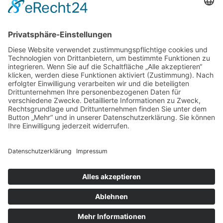
Tipps & Tricks
Videos
virtuelle Ausstellung
Workshops
Zeichnen/Aquarellieren
Meta
Anmelden
Eintrags-Feed
Kommentar-Feed
WordPress.org
Designed by Grevy | © Copyright 2023 - Agnete