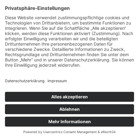
https://usercentrics.com/de/
(im
Folgenden „Usercentrics“).
Wenn Sie unsere Website betreten,
werden folgende personenbezogene
Daten an Usercentrics übertragen:
Ihre Einwilligung(en) bzw. der
Widerruf Ihrer Einwilligung(en)
Ihre IP-Adresse
Informationen über Ihren Browser
Informationen über Ihr Endgerät
Zeitpunkt Ihres Besuchs auf der
Website
Des Weiteren speichert Usercentrics
ein Cookie in Ihrem Browser, um