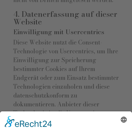
4. Datenerfassung auf dieser
Website
Einwilligung mit Usercentrics
Diese Website nutzt die Consent-
Technologie von Usercentrics, um Ihre
Einwilligung zur Speicherung
bestimmter Cookies auf Ihrem
Endgerät oder zum Einsatz bestimmter
Technologien einzuholen und diese
datenschutzkonform zu
dokumentieren. Anbieter dieser
Technologie ist die Usercentrics
GmbH, Sendlinger Straße 7, 80331
München, Website: