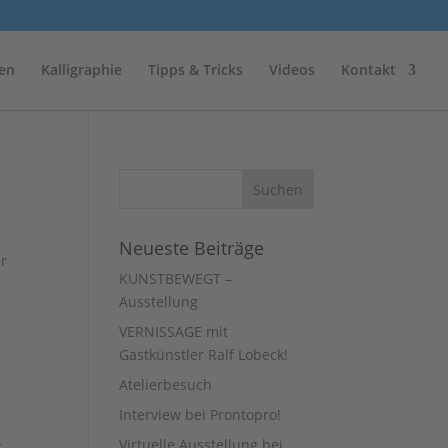
en
Kalligraphie
Tipps & Tricks
Videos
Kontakt
Neueste Beiträge
er
KUNSTBEWEGT –
Ausstellung
VERNISSAGE mit
Gastkünstler Ralf Lobeck!
Atelierbesuch
Interview bei Prontopro!
Virtuelle Ausstellung bei
r