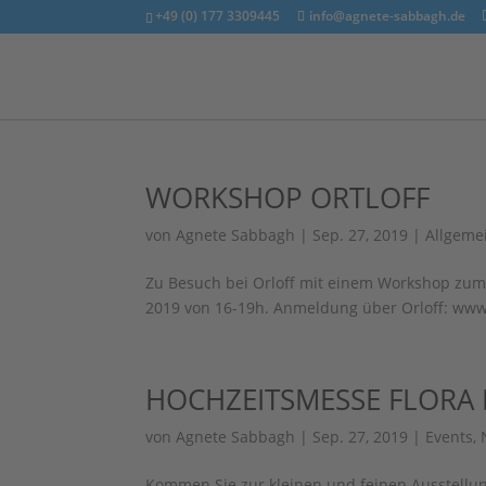
+49 (0) 177 3309445
info@agnete-sabbagh.de
WORKSHOP ORTLOFF
von
Agnete Sabbagh
|
Sep. 27, 2019
|
Allgeme
Zu Besuch bei Orloff mit einem Workshop zum 
2019 von 16-19h. Anmeldung über Orloff: www
HOCHZEITSMESSE FLORA
von
Agnete Sabbagh
|
Sep. 27, 2019
|
Events
,
Kommen Sie zur kleinen und feinen Ausstellun