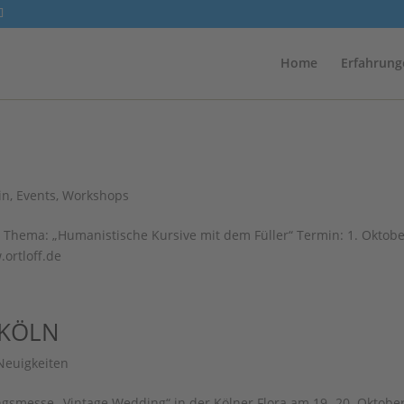
Home
Erfahrung
in
,
Events
,
Workshops
Thema: „Humanistische Kursive mit dem Füller“ Termin: 1. Oktob
.ortloff.de
 KÖLN
Neuigkeiten
gsmesse „Vintage Wedding“ in der Kölner Flora am 19.-20. Oktobe