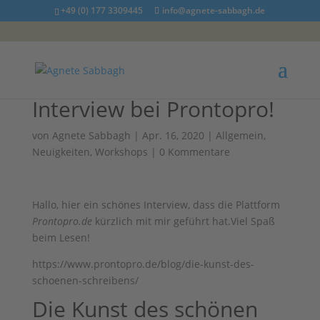
+49 (0) 177 3309445
info@agnete-sabbagh.de
Interview bei Prontopro!
von
Agnete Sabbagh
|
Apr. 16, 2020
|
Allgemein
,
Neuigkeiten
,
Workshops
|
0 Kommentare
Hallo, hier ein schönes Interview, dass die Plattform
Prontopro.de
kürzlich mit mir geführt hat.Viel Spaß
beim Lesen!
https://www.prontopro.de/blog/die-kunst-des-
schoenen-schreibens/
Die Kunst des schönen