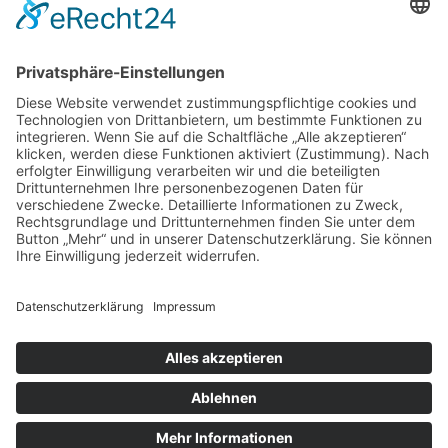
Tipps & Tricks
Videos
virtuelle Ausstellung
Workshops
Zeichnen/Aquarellieren
Meta
Anmelden
Eintrags-Feed
Kommentar-Feed
WordPress.org
Designed by Grevy | © Copyright 2023 - Agnete